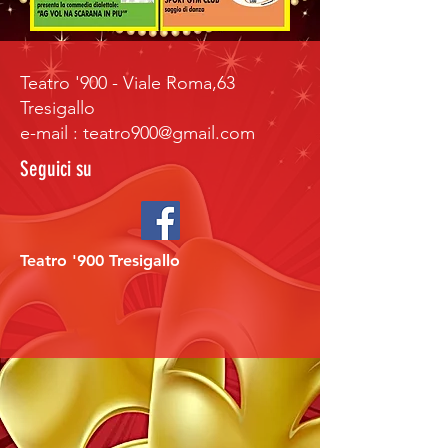
Teatro '900 - Viale Roma,63
Tresigallo
e-mail : teatro900@gmail.com
Seguici su
Teatro '900 Tresigallo