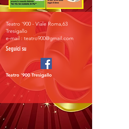
Teatro '900 - Viale Roma,63
Tresigallo
e-mail : teatro900@gmail.com
Seguici su
Teatro '900 Tresigallo