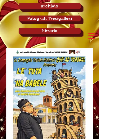
archivio
Fotografi Tresigallesi
libreria