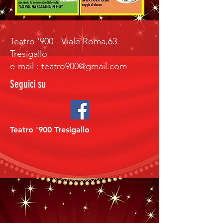
Teatro '900 - Viale Roma,63
Tresigallo
e-mail : teatro900@gmail.com
Seguici su
Teatro '900 Tresigallo